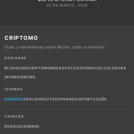
20 DE MARZO , 2026
CRIPTOMO
Guias y herramientas sobre Bitcoin, cripto e inversion.
EXPLORAR
BLOG
GUIAS
CRIPTOMONEDAS
COTIZACIONES
CALCULADORA
INVERSION
FIRE
IDIOMAS
ESPAÑOL
ENGLISH
DEUTSCH
FRANÇAIS
PORTUGUÊS
CANALES
RSS
SUSCRIBIRSE