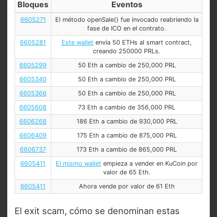
Bloques
Eventos
6605271
El método openSale() fue invocado reabriendo la
fase de ICO en el contrato.
6605281
Este wallet
envía 50 ETHs al smart contract,
creando 250000 PRLs.
6605299
50 Eth a cambio de 250,000 PRL
6605340
50 Eth a cambio de 250,000 PRL
6605366
50 Eth a cambio de 250,000 PRL
6605608
73 Eth a cambio de 356,000 PRL
6606268
186 Eth a cambio de 930,000 PRL
6606409
175 Eth a cambio de 875,000 PRL
6606737
173 Eth a cambio de 865,000 PRL
6605411
El mismo wallet
empieza a vender en KuCoin por
valor de 65 Eth.
6605411
Ahora vende por valor de 61 Eth
El exit scam, cómo se denominan estas