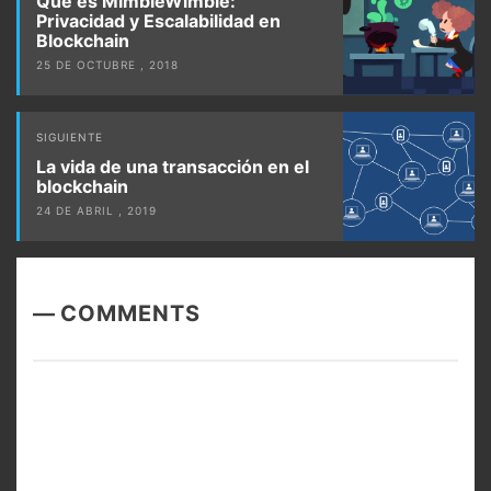
navigation
Qué es MimbleWimble:
Privacidad y Escalabilidad en
Blockchain
25 DE OCTUBRE , 2018
SIGUIENTE
La vida de una transacción en el
blockchain
24 DE ABRIL , 2019
COMMENTS