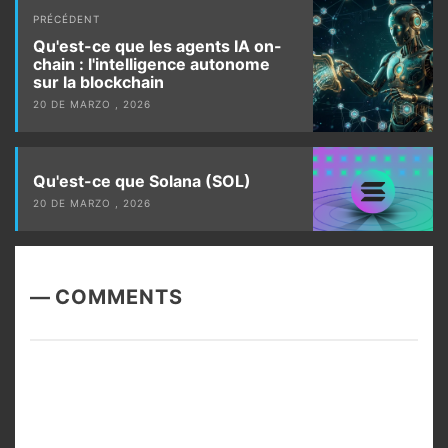
Post
PRÉCÉDENT
navigation
Qu'est-ce que les agents IA on-
chain : l'intelligence autonome
sur la blockchain
20 DE MARZO , 2026
Qu'est-ce que Solana (SOL)
20 DE MARZO , 2026
COMMENTS