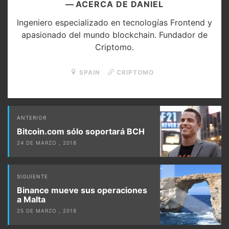
ACERCA DE DANIEL
Ingeniero especializado en tecnologías Frontend y
apasionado del mundo blockchain. Fundador de
Criptomo.
SPAIN
CRIPTOMO
Post
ANTERIOR
navigation
Bitcoin.com sólo soportará BCH
24 DE MARZO , 2018
SIGUIENTE
Binance mueve sus operaciones
a Malta
25 DE MARZO , 2018