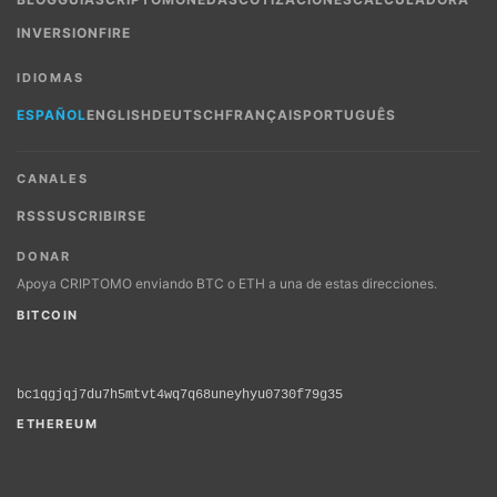
INVERSION
FIRE
IDIOMAS
ESPAÑOL
ENGLISH
DEUTSCH
FRANÇAIS
PORTUGUÊS
CANALES
RSS
SUSCRIBIRSE
DONAR
Apoya CRIPTOMO enviando BTC o ETH a una de estas direcciones.
BITCOIN
bc1qgjqj7du7h5mtvt4wq7q68uneyhyu0730f79g35
ETHEREUM