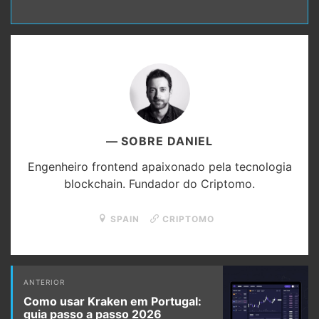
e-
mail
SOBRE DANIEL
Engenheiro frontend apaixonado pela tecnologia
blockchain. Fundador do Criptomo.
SPAIN
CRIPTOMO
Post
ANTERIOR
navigation
Como usar Kraken em Portugal:
guia passo a passo 2026