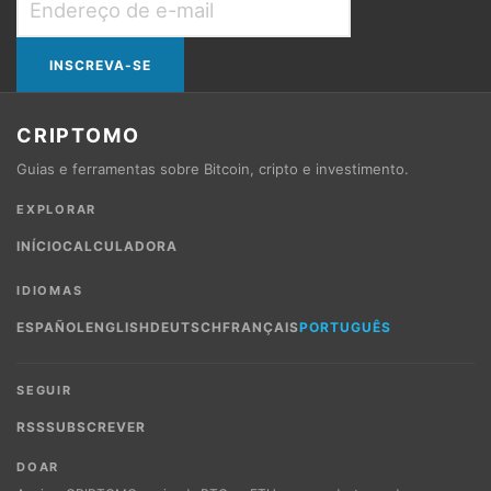
de
e-
mail
CRIPTOMO
Guias e ferramentas sobre Bitcoin, cripto e investimento.
EXPLORAR
INÍCIO
CALCULADORA
IDIOMAS
ESPAÑOL
ENGLISH
DEUTSCH
FRANÇAIS
PORTUGUÊS
SEGUIR
RSS
SUBSCREVER
DOAR