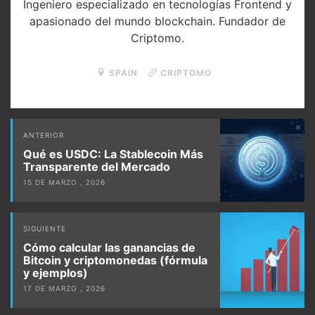
Ingeniero especializado en tecnologías Frontend y
apasionado del mundo blockchain. Fundador de
Criptomo.
SPAIN
CRIPTOMO
Post
ANTERIOR
navigation
Qué es USDC: La Stablecoin Más
Transparente del Mercado
15 DE MARZO , 2026
SIGUIENTE
Cómo calcular las ganancias de
Bitcoin y criptomonedas (fórmula
y ejemplos)
17 DE MARZO , 2026