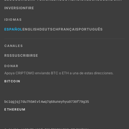
INVERSION
FIRE
IDIOMAS
ESPAÑOL
ENGLISH
DEUTSCH
FRANÇAIS
PORTUGUÊS
CANALES
RSS
SUSCRIBIRSE
DONAR
Apoya CRIPTOMO enviando BTC o ETH a una de estas direcciones.
BITCOIN
bc1qgjqj7du7h5mtvt4wq7q68uneyhyu0730f79g35
ETHEREUM